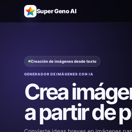
Super Geno AI
Creación de imágenes desde texto
GENERADOR DE IMÁGENES CON IA
Crea imáge
a partir de 
Convierte ideas breves en imágenes pa