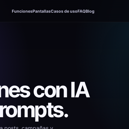
Funciones
Pantallas
Casos de uso
FAQ
Blog
nes con IA
prompts.
ra posts, campañas y