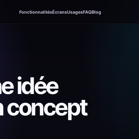
Fonctionnalités
Écrans
Usages
FAQ
Blog
e idée
un concept